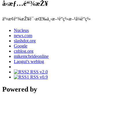
å‹æƒ…é“¾æŽ¥
äº¤æ¢é“¾æŽ¥è¯·æŒ‰ä¸‹æ–¹è”ç³»æ–¹å¼è”ç³»
Nucleus
news.com
slashdot.org
Google
cnblog.org
mikemcbrideonline
Laogui's weblog
RSS v2.0
RSS v0.9
Powered by