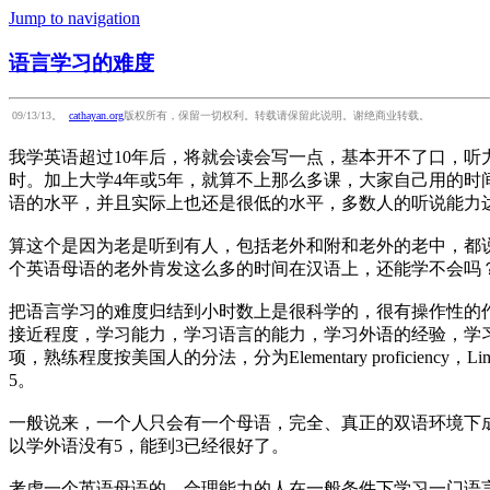
Jump to navigation
语言学习的难度
09/13/13。
cathayan.org
版权所有，保留一切权利。转载请保留此说明。谢绝商业转载。
我学英语超过10年后，将就会读会写一点，基本开不了口，听力也
时。加上大学4年或5年，就算不上那么多课，大家自己用的时
语的水平，并且实际上也还是很低的水平，多数人的听说能力达不到“work
算这个是因为老是听到有人，包括老外和附和老外的老中，都
个英语母语的老外肯发这么多的时间在汉语上，还能学不会吗？
把语言学习的难度归结到小时数上是很科学的，很有操作性的
接近程度，学习能力，学习语言的能力，学习外语的经验，学
项，熟练程度按美国人的分法，分为Elementary proficiency，Limited working p
5。
一般说来，一个人只会有一个母语，完全、真正的双语环境下
以学外语没有5，能到3已经很好了。
考虑一个英语母语的、合理能力的人在一般条件下学习一门语言