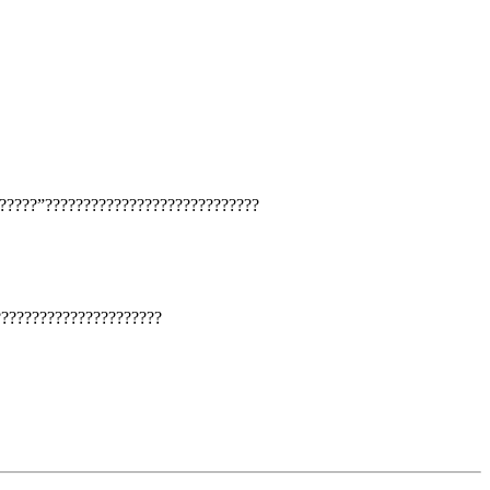
?????”????????????????????????????
??????????????????????