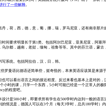
进行了一些解释
。
括丹，荷，西，德，意，葡，挪，瑞，罗马尼亚，还有南非那片
习时间要求明显长于第1类。包括阿尔巴尼亚，亚美尼亚，阿塞
，乌尔都，越南，老挝，缅甸，祖鲁等等。其中的芬兰语，蒙古
书写系统。包括阿拉伯，汉，日，韩。
西这些罗曼语比德语还简单些，挺奇怪的，本来英语应该算是来源
也可以看出语言之间的接近程度。反过来看也基本上是对的，汉
5个小时的课，只学一个东西，5小时可能已经是一个正常人的
iency的程度吧。
设计是500小时，即要求所有学生在500学时内达到一般的语
的情况是，德国人可以在3个月（每天3学时，总共180学时）