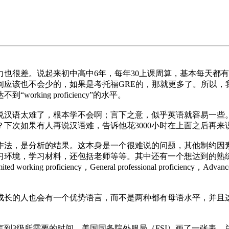
很差。说起来初中高中6年，每年30上课周算，基本每天都有英语
间应该也不会少的，如果是考托福GRE的，那就更多了。所以，我
ing proficiency”的水平。
说汉语太难了，根本学不会啊；言下之意，似乎英语就容易一些
下次如果有人再说汉语难，告诉他花3000小时在上面之后再来
作法，是分析的结果。这本身是一个很难说的问题，其他制约因
习环境，学习材料，还包括老师等等。其中还有一个想达到的熟
roficiency，General professional proficiency，Advanced prof
成长的人也会有一个优势语言，而不是两种都有母语水平，并且
到3级所需要的时间，美国国务院外服局（FSI）画了一张表，