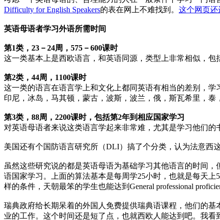
Difficulty for English Speakers
的表在网上不难找到。
这个网页还
英语母语者学习外语所需时间
第1类，23－24周，575－600课时
这一类基本上是西欧语言，和英语同源，类型上非常相似，包
第2类，44周，1100课时
这一类的语言在语言学上和文化上都同英语有相当的差别，学
印尼，冰岛，马其顿，蒙古，波斯，波兰，俄，斯瓦希里，泰
第3类，88周，2200课时，包括第2年到相应国家学习
对英语母语者来说这类语言学起来非常难，尤其是学习他们的
美国还有个国防语言研究所（DLI）搞了个分类，认为法意
虽然这些研究说的都是英语母语为基础学习其他语言的时间，但
语国家学习。上面的算法基本是每周学25小时，也就是每天上
样的条件，天朝最笨的学生也能达到General professional profic
瑞典政府给长期呆着的外国人免费提供瑞典语课程，他们的基本
业的工作。这个时间还是短了点，也就西欧人能达到吧。我看到