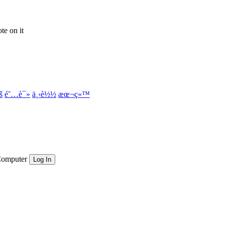
te on it
š
é˜…è¯»
ä¸‹è½½
æœ¬ç«™
Computer