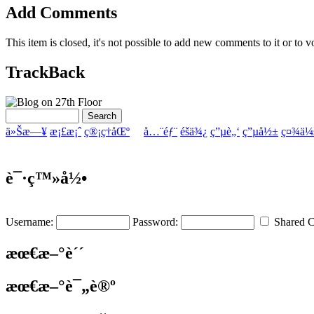
Add Comments
This item is closed, it's not possible to add new comments to it or to vo
TrackBack
ä»Šæ—¥
æ¡£æ¡ˆ
ç®¡ç†åŒº
å…¨éƒ¨
éšä¾¿
ç”µè„‘
ç”µå½±
ç¤¾ä¼
è¯·ç™»å½•
Username:
Password:
Shared 
æœ€æ–°è´´
æœ€æ–°è¯„è®º